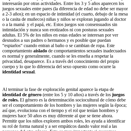
interesarán por otras actividades. Entre los 3 y 5 años aparecen los
juegos sexuales entre pares (la diferencia de edad no debe ser mayor
a 2-3 años); en un espacio de intimidad (el cuarto, debajo de la mesa
o la casita de muñecos) niñas y niños se exploran jugando al doctor
o a la mamá y el papá, etc. Estos juegos son consensuados sin
intimidación y nunca son erotizados ni con posturas sexuales
adultas. El 5% de los niños en estas edades se interesan por ver
desnudos a sus padres o hermanos y es posible que puedan
“espiarlos“ cuando entran al baño o se cambian de ropa. Este
comportamiento
aislado
de comportamientos sexuales inadecuados
es normal y generalmente, cuando se les enseña a respetar la
privacidad, desaparece. Es a través del conocimiento del propio
cuerpo y lo que lo diferencia del sexo opuesto como ocurre la
identidad sexual
.
Al terminar la fase de exploración genital aparece la etapa de
identidad de género
(entre los 5 y 10 años) a través de los
juegos
de roles.
El género es la determinación sociocultural de cómo debe
ser el comportamiento de los hombres y las mujeres según la época;
así que, evoluciona con el tiempo y el rol que tenían hombres y
mujeres hace 50 años es muy diferente al que se tiene ahora.
Permitir que los niños exploren ambos roles, les ayuda a identificar
su rol de forma natural y a ser empáticos dando valor real a las