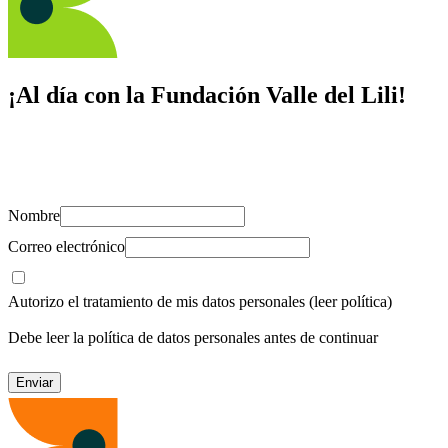
¡Al día con la Fundación Valle del Lili!
Suscríbete y recibe novedades, consejos de salud, artículos, videos y
recursos para cuidar de ti y los tuyos.
Nombre
Correo electrónico
Autorizo el tratamiento de mis datos personales
(leer política)
Debe leer la política de datos personales antes de continuar