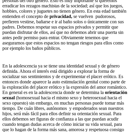
personas del otro género. Esto es muy importante si queremos
erradicar los rezagos machistas de la sociedad; así que los juegos,
hobbies, colores y juguetes no tienen género. En esta edad también
entienden el concepto de
privacidad,
se vuelven pudorosos,
prefieren vestirse, bañarse e ir al baño solos o únicamente con sus
padres. Debemos respetar sus espacios privados y permitir que
puedan disfrutar de ellos, así que no debemos abrir una puerta sin
antes pedir permiso para entrar. Obviamente tenemos que
asegurarnos que estos espacios no tengan riesgos para ellos como
por ejemplo los baños públicos.
En la adolescencia ya se tiene una identidad sexual y de género
definida. Ahora el interés está dirigido a explorar la forma de
socializar sus sentimientos y de experimentar el placer erótico. Es
entonces donde aparece la auto estimulación genital como parte de
la exploración del placer erótico y la expresión del amor romántico.
En general es en la adolescencia donde se determina la
orientación
sexual
(homosexual hacia el mismo sexo y heterosexual hacia el
sexo opuesto) sin embargo, en muchas personas puede tomar más
tiempo. De cuán libres, autónomos y empoderados sean nuestros
hijos, será más fácil para ellos definir su orientación sexual. Para
ellos debemos ser figuras de confianza a las que puedan acudir
cuando tengan dudas acerca de cómo iniciar su vida sexual, para
que lo hagan de la forma más sana, amorosa y respetuosa consigo