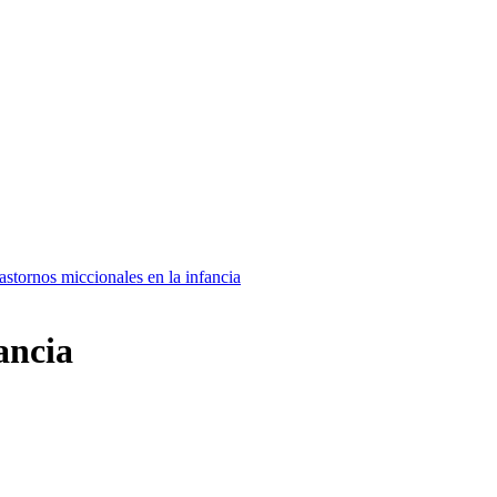
astornos miccionales en la infancia
ancia