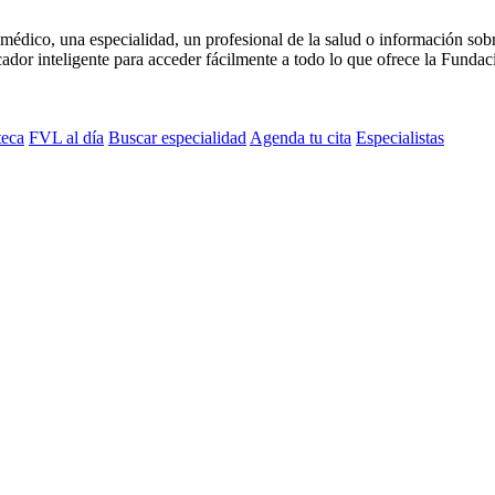
médico, una especialidad, un profesional de la salud o información sob
dor inteligente para acceder fácilmente a todo lo que ofrece la Fundaci
teca
FVL al día
Buscar especialidad
Agenda tu cita
Especialistas