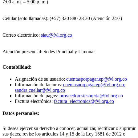
7:00 a. m. – 5:00 p. m.)
Celular (solo llamadas): (+57) 320 880 28 30 (Atención 24/7)
Correo electrónico:
siau@fvl.org.co
Atención presencial: Sedes Principal y Limonar.
Contabilidad:
Asignación de su usuario:
cuentasporpagar.ep@fvl.org.co
Información de facturas:
cuentasporpagar.ep@fvl.org.co;
sandra.cuellar@fvl.org.co
Información de pagos:
proveedorestesoreria@fvl.org.co
Factura electrónica:
factura_electronica@fvl.org.co
Datos personales:
Si desea ejercer su derecho a conocer, actualizar, rectificar o suprimir
sus datos, revise los artículos 14 y 15 de la Ley 1581 de 2012 o