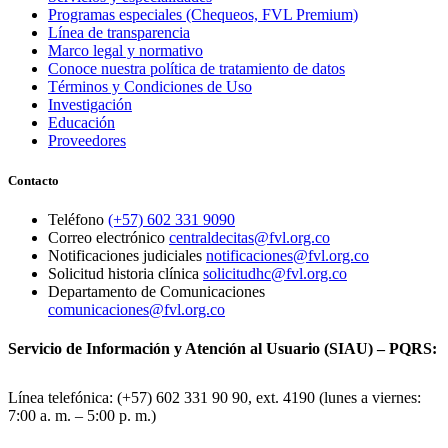
Programas especiales (Chequeos, FVL Premium)
Línea de transparencia
Marco legal y normativo
Conoce nuestra política de tratamiento de datos
Términos y Condiciones de Uso
Investigación
Educación
Proveedores
Contacto
Teléfono
(+57) 602 331 9090
Correo electrónico
centraldecitas@fvl.org.co
Notificaciones judiciales
notificaciones@fvl.org.co
Solicitud historia clínica
solicitudhc@fvl.org.co
Departamento de Comunicaciones
comunicaciones@fvl.org.co
Servicio de Información y Atención al Usuario (SIAU) – PQRS:
Línea telefónica: (+57) 602 331 90 90, ext. 4190 (lunes a viernes:
7:00 a. m. – 5:00 p. m.)