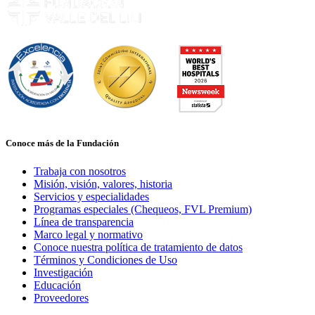
Conoce más de la Fundación
Trabaja con nosotros
Misión, visión, valores, historia
Servicios y especialidades
Programas especiales (Chequeos, FVL Premium)
Línea de transparencia
Marco legal y normativo
Conoce nuestra política de tratamiento de datos
Términos y Condiciones de Uso
Investigación
Educación
Proveedores