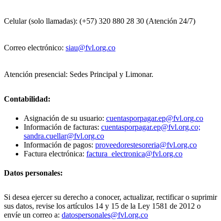
Celular (solo llamadas): (+57) 320 880 28 30 (Atención 24/7)
Correo electrónico:
siau@fvl.org.co
Atención presencial: Sedes Principal y Limonar.
Contabilidad:
Asignación de su usuario:
cuentasporpagar.ep@fvl.org.co
Información de facturas:
cuentasporpagar.ep@fvl.org.co;
sandra.cuellar@fvl.org.co
Información de pagos:
proveedorestesoreria@fvl.org.co
Factura electrónica:
factura_electronica@fvl.org.co
Datos personales:
Si desea ejercer su derecho a conocer, actualizar, rectificar o suprimir
sus datos, revise los artículos 14 y 15 de la Ley 1581 de 2012 o
envíe un correo a:
datospersonales@fvl.org.co