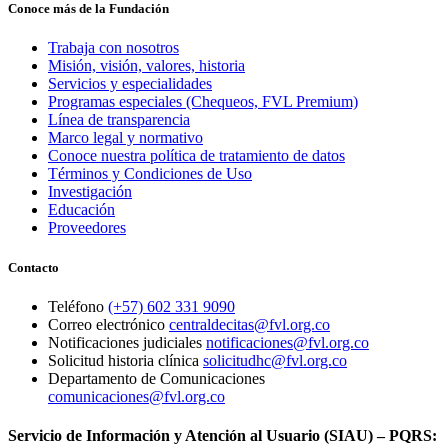
Conoce más de la Fundación
Trabaja con nosotros
Misión, visión, valores, historia
Servicios y especialidades
Programas especiales (Chequeos, FVL Premium)
Línea de transparencia
Marco legal y normativo
Conoce nuestra política de tratamiento de datos
Términos y Condiciones de Uso
Investigación
Educación
Proveedores
Contacto
Teléfono
(+57) 602 331 9090
Correo electrónico
centraldecitas@fvl.org.co
Notificaciones judiciales
notificaciones@fvl.org.co
Solicitud historia clínica
solicitudhc@fvl.org.co
Departamento de Comunicaciones
comunicaciones@fvl.org.co
Servicio de Información y Atención al Usuario (SIAU) – PQRS: