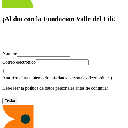
¡Al día con la Fundación Valle del Lili!
Suscríbete y recibe novedades, consejos de salud, artículos, videos y
recursos para cuidar de ti y los tuyos.
Nombre
Correo electrónico
Autorizo el tratamiento de mis datos personales
(leer política)
Debe leer la política de datos personales antes de continuar