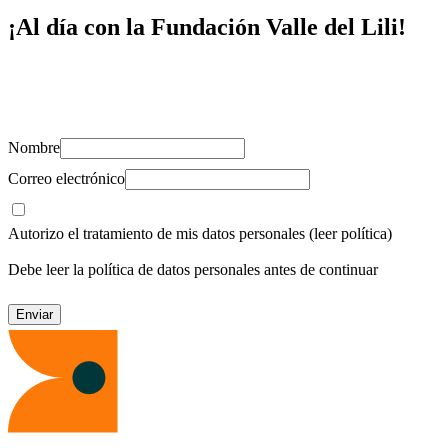
¡Al día con la Fundación Valle del Lili!
Suscríbete y recibe novedades, consejos de salud, artículos, videos y
recursos para cuidar de ti y los tuyos.
Nombre
Correo electrónico
Autorizo el tratamiento de mis datos personales
(leer política)
Debe leer la política de datos personales antes de continuar