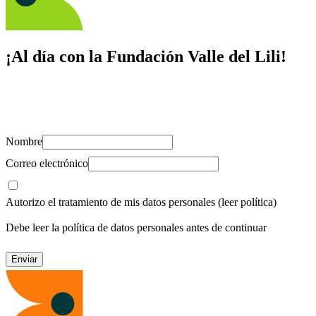
¡Al día con la Fundación Valle del Lili!
Suscríbete y recibe novedades, consejos de salud, artículos, videos y
recursos para cuidar de ti y los tuyos.
Nombre
Correo electrónico
Autorizo el tratamiento de mis datos personales
(leer política)
Debe leer la política de datos personales antes de continuar