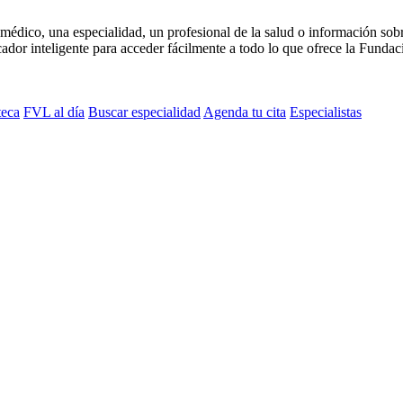
médico, una especialidad, un profesional de la salud o información sob
dor inteligente para acceder fácilmente a todo lo que ofrece la Fundaci
teca
FVL al día
Buscar especialidad
Agenda tu cita
Especialistas