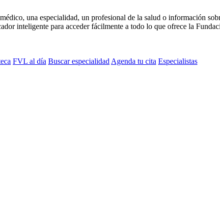
médico, una especialidad, un profesional de la salud o información sob
dor inteligente para acceder fácilmente a todo lo que ofrece la Fundaci
teca
FVL al día
Buscar especialidad
Agenda tu cita
Especialistas