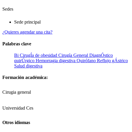
Sedes
Sede principal
¿Quieres agendar una cita?
Palabras clave
Bi
CirugÍa de obesidad
Cirugía General
DiagnÓstico
quirÚrgico
Hemorragia digestiva
Quirófano
Reflujo gÁstrico
Salud digestiva
Formación académica:
Cirugia general
Universidad Ces
Otros idiomas