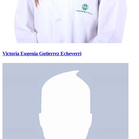
Victoria Eugenia Gutierrez Echeverri