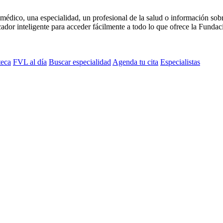
médico, una especialidad, un profesional de la salud o información sob
dor inteligente para acceder fácilmente a todo lo que ofrece la Fundaci
teca
FVL al día
Buscar especialidad
Agenda tu cita
Especialistas