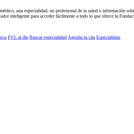
médico, una especialidad, un profesional de la salud o información sob
dor inteligente para acceder fácilmente a todo lo que ofrece la Fundaci
teca
FVL al día
Buscar especialidad
Agenda tu cita
Especialistas