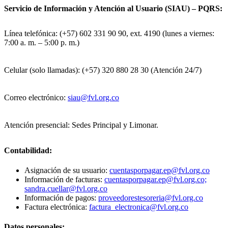
Servicio de Información y Atención al Usuario (SIAU) – PQRS:
Línea telefónica: (+57) 602 331 90 90, ext. 4190 (lunes a viernes:
7:00 a. m. – 5:00 p. m.)
Celular (solo llamadas): (+57) 320 880 28 30 (Atención 24/7)
Correo electrónico:
siau@fvl.org.co
Atención presencial: Sedes Principal y Limonar.
Contabilidad:
Asignación de su usuario:
cuentasporpagar.ep@fvl.org.co
Información de facturas:
cuentasporpagar.ep@fvl.org.co;
sandra.cuellar@fvl.org.co
Información de pagos:
proveedorestesoreria@fvl.org.co
Factura electrónica:
factura_electronica@fvl.org.co
Datos personales: