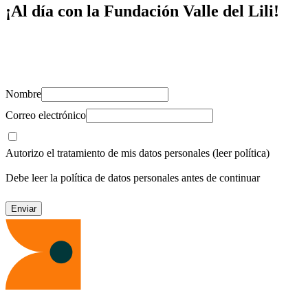
¡Al día con la Fundación Valle del Lili!
Suscríbete y recibe novedades, consejos de salud, artículos, videos y
recursos para cuidar de ti y los tuyos.
Nombre
Correo electrónico
Autorizo el tratamiento de mis datos personales
(leer política)
Debe leer la política de datos personales antes de continuar