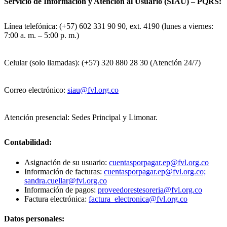
Servicio de Información y Atención al Usuario (SIAU) – PQRS:
Línea telefónica: (+57) 602 331 90 90, ext. 4190 (lunes a viernes:
7:00 a. m. – 5:00 p. m.)
Celular (solo llamadas): (+57) 320 880 28 30 (Atención 24/7)
Correo electrónico:
siau@fvl.org.co
Atención presencial: Sedes Principal y Limonar.
Contabilidad:
Asignación de su usuario:
cuentasporpagar.ep@fvl.org.co
Información de facturas:
cuentasporpagar.ep@fvl.org.co;
sandra.cuellar@fvl.org.co
Información de pagos:
proveedorestesoreria@fvl.org.co
Factura electrónica:
factura_electronica@fvl.org.co
Datos personales: