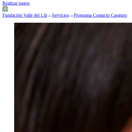
Realizar pagos
Fundación Valle del Lili
→
Servicios
→
Programa Contacto Canguro