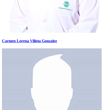
Carmen Lorena Villota Gonzalez