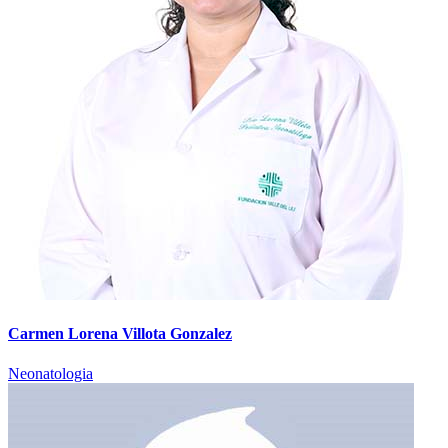
Carmen Lorena Villota Gonzalez
Neonatologia