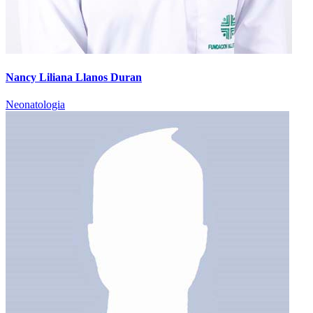
Nancy Liliana Llanos Duran
Neonatologia