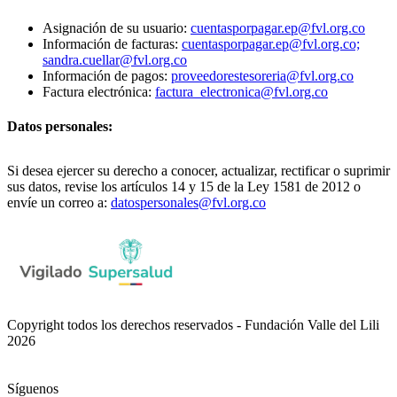
Asignación de su usuario:
cuentasporpagar.ep@fvl.org.co
Información de facturas:
cuentasporpagar.ep@fvl.org.co;
sandra.cuellar@fvl.org.co
Información de pagos:
proveedorestesoreria@fvl.org.co
Factura electrónica:
factura_electronica@fvl.org.co
Datos personales:
Si desea ejercer su derecho a conocer, actualizar, rectificar o suprimir
sus datos, revise los artículos 14 y 15 de la Ley 1581 de 2012 o
envíe un correo a:
datospersonales@fvl.org.co
Copyright todos los derechos reservados - Fundación Valle del Lili
2026
Síguenos