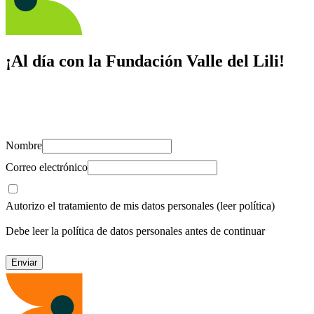
¡Al día con la Fundación Valle del Lili!
Suscríbete y recibe novedades, consejos de salud, artículos, videos y
recursos para cuidar de ti y los tuyos.
Nombre
Correo electrónico
Autorizo el tratamiento de mis datos personales
(leer política)
Debe leer la política de datos personales antes de continuar