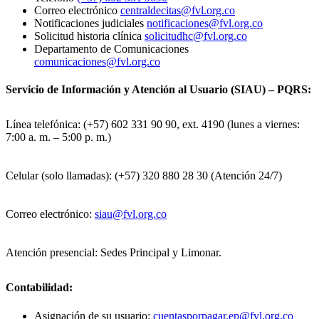
Correo electrónico
centraldecitas@fvl.org.co
Notificaciones judiciales
notificaciones@fvl.org.co
Solicitud historia clínica
solicitudhc@fvl.org.co
Departamento de Comunicaciones
comunicaciones@fvl.org.co
Servicio de Información y Atención al Usuario (SIAU) – PQRS:
Línea telefónica: (+57) 602 331 90 90, ext. 4190 (lunes a viernes:
7:00 a. m. – 5:00 p. m.)
Celular (solo llamadas): (+57) 320 880 28 30 (Atención 24/7)
Correo electrónico:
siau@fvl.org.co
Atención presencial: Sedes Principal y Limonar.
Contabilidad:
Asignación de su usuario:
cuentasporpagar.ep@fvl.org.co