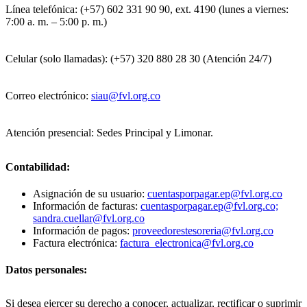
Línea telefónica: (+57) 602 331 90 90, ext. 4190 (lunes a viernes:
7:00 a. m. – 5:00 p. m.)
Celular (solo llamadas): (+57) 320 880 28 30 (Atención 24/7)
Correo electrónico:
siau@fvl.org.co
Atención presencial: Sedes Principal y Limonar.
Contabilidad:
Asignación de su usuario:
cuentasporpagar.ep@fvl.org.co
Información de facturas:
cuentasporpagar.ep@fvl.org.co;
sandra.cuellar@fvl.org.co
Información de pagos:
proveedorestesoreria@fvl.org.co
Factura electrónica:
factura_electronica@fvl.org.co
Datos personales:
Si desea ejercer su derecho a conocer, actualizar, rectificar o suprimir