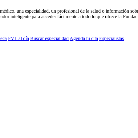
médico, una especialidad, un profesional de la salud o información sob
dor inteligente para acceder fácilmente a todo lo que ofrece la Fundaci
teca
FVL al día
Buscar especialidad
Agenda tu cita
Especialistas