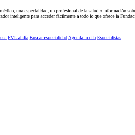
médico, una especialidad, un profesional de la salud o información sob
dor inteligente para acceder fácilmente a todo lo que ofrece la Fundaci
teca
FVL al día
Buscar especialidad
Agenda tu cita
Especialistas