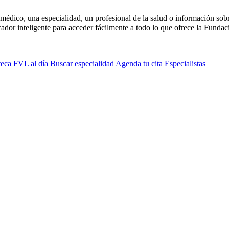
médico, una especialidad, un profesional de la salud o información sob
dor inteligente para acceder fácilmente a todo lo que ofrece la Fundaci
teca
FVL al día
Buscar especialidad
Agenda tu cita
Especialistas