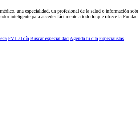
médico, una especialidad, un profesional de la salud o información sob
dor inteligente para acceder fácilmente a todo lo que ofrece la Fundaci
teca
FVL al día
Buscar especialidad
Agenda tu cita
Especialistas