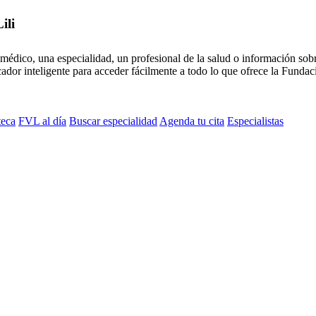
ili
médico, una especialidad, un profesional de la salud o información sob
dor inteligente para acceder fácilmente a todo lo que ofrece la Fundaci
teca
FVL al día
Buscar especialidad
Agenda tu cita
Especialistas