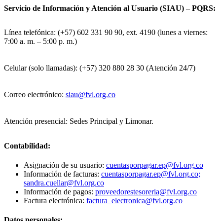
Servicio de Información y Atención al Usuario (SIAU) – PQRS:
Línea telefónica: (+57) 602 331 90 90, ext. 4190 (lunes a viernes:
7:00 a. m. – 5:00 p. m.)
Celular (solo llamadas): (+57) 320 880 28 30 (Atención 24/7)
Correo electrónico:
siau@fvl.org.co
Atención presencial: Sedes Principal y Limonar.
Contabilidad:
Asignación de su usuario:
cuentasporpagar.ep@fvl.org.co
Información de facturas:
cuentasporpagar.ep@fvl.org.co;
sandra.cuellar@fvl.org.co
Información de pagos:
proveedorestesoreria@fvl.org.co
Factura electrónica:
factura_electronica@fvl.org.co
Datos personales: