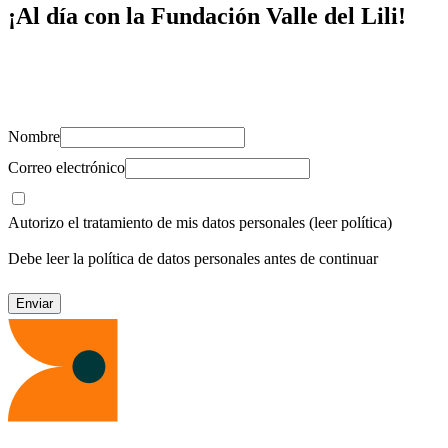
¡Al día con la Fundación Valle del Lili!
Suscríbete y recibe novedades, consejos de salud, artículos, videos y
recursos para cuidar de ti y los tuyos.
Nombre
Correo electrónico
Autorizo el tratamiento de mis datos personales
(leer política)
Debe leer la política de datos personales antes de continuar