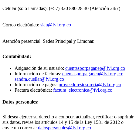
Celular (solo llamadas): (+57) 320 880 28 30 (Atención 24/7)
Correo electrónico:
siau@fvl.org.co
Atención presencial: Sedes Principal y Limonar.
Contabilidad:
Asignación de su usuario:
cuentasporpagar.ep@fvl.org.co
Información de facturas:
cuentasporpagar.ep@fvl.org.co;
sandra.cuellar@fvl.org.co
Información de pagos:
proveedorestesoreria@fvl.org.co
Factura electrónica:
factura_electronica@fvl.org.co
Datos personales:
Si desea ejercer su derecho a conocer, actualizar, rectificar o suprimir
sus datos, revise los artículos 14 y 15 de la Ley 1581 de 2012 o
envíe un correo a:
datospersonales@fvl.org.co