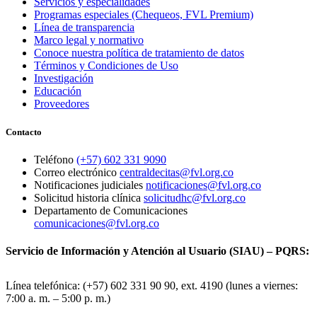
Servicios y especialidades
Programas especiales (Chequeos, FVL Premium)
Línea de transparencia
Marco legal y normativo
Conoce nuestra política de tratamiento de datos
Términos y Condiciones de Uso
Investigación
Educación
Proveedores
Contacto
Teléfono
(+57) 602 331 9090
Correo electrónico
centraldecitas@fvl.org.co
Notificaciones judiciales
notificaciones@fvl.org.co
Solicitud historia clínica
solicitudhc@fvl.org.co
Departamento de Comunicaciones
comunicaciones@fvl.org.co
Servicio de Información y Atención al Usuario (SIAU) – PQRS:
Línea telefónica: (+57) 602 331 90 90, ext. 4190 (lunes a viernes:
7:00 a. m. – 5:00 p. m.)