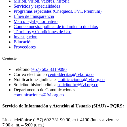
Misión, visión, valores, historia
Servicios y especialidades
Programas especiales (Chequeos, FVL Premium)
Línea de transparencia
Marco legal y normativo
Conoce nuestra política de tratamiento de datos
Términos y Condiciones de Uso
Investigación
Educación
Proveedores
Contacto
Teléfono
(+57) 602 331 9090
Correo electrónico
centraldecitas@fvl.org.co
Notificaciones judiciales
notificaciones@fvl.org.co
Solicitud historia clínica
solicitudhc@fvl.org.co
Departamento de Comunicaciones
comunicaciones@fvl.org.co
Servicio de Información y Atención al Usuario (SIAU) – PQRS:
Línea telefónica: (+57) 602 331 90 90, ext. 4190 (lunes a viernes:
7:00 a. m. – 5:00 p. m.)