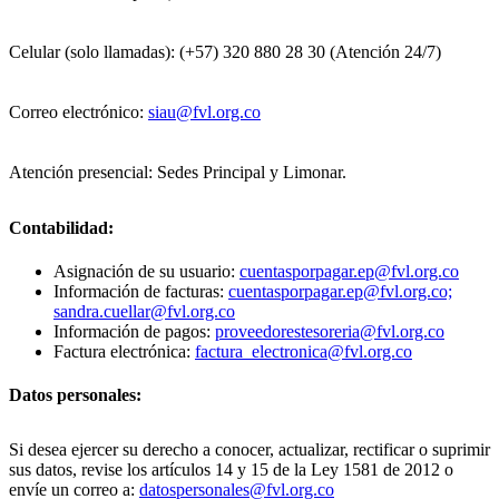
Celular (solo llamadas): (+57) 320 880 28 30 (Atención 24/7)
Correo electrónico:
siau@fvl.org.co
Atención presencial: Sedes Principal y Limonar.
Contabilidad:
Asignación de su usuario:
cuentasporpagar.ep@fvl.org.co
Información de facturas:
cuentasporpagar.ep@fvl.org.co;
sandra.cuellar@fvl.org.co
Información de pagos:
proveedorestesoreria@fvl.org.co
Factura electrónica:
factura_electronica@fvl.org.co
Datos personales:
Si desea ejercer su derecho a conocer, actualizar, rectificar o suprimir
sus datos, revise los artículos 14 y 15 de la Ley 1581 de 2012 o
envíe un correo a:
datospersonales@fvl.org.co