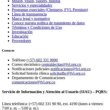
Misión, visión, valores, historia
Servicios y especialidades
Programas especiales (Chequeos, FVL Premium)
Línea de transparencia
Marco legal y normativo
Conoce nuestra política de tratamiento de datos
Términos y Condiciones de Uso
Investigación
Educación
Proveedores
Contacto
Teléfono
(+57) 602 331 9090
Correo electrónico
centraldecitas@fvl.org.co
Notificaciones judiciales
notificaciones@fvl.org.co
Solicitud historia clínica
solicitudhc@fvl.org.co
Departamento de Comunicaciones
comunicaciones@fvl.org.co
Servicio de Información y Atención al Usuario (SIAU) – PQRS:
Línea telefónica: (+57) 602 331 90 90, ext. 4190 (lunes a viernes:
7:00 a. m. – 5:00 p. m.)