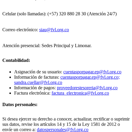
Celular (solo llamadas): (+57) 320 880 28 30 (Atención 24/7)
Correo electrónico:
siau@fvl.org.co
Atención presencial: Sedes Principal y Limonar.
Contabilidad:
Asignación de su usuario:
cuentasporpagar.ep@fvl.org.co
Información de facturas:
cuentasporpagar.ep@fvl.org.co;
sandra.cuellar@fvl.org.co
Información de pagos:
proveedorestesoreria@fvl.org.co
Factura electrónica:
factura_electronica@fvl.org.co
Datos personales:
Si desea ejercer su derecho a conocer, actualizar, rectificar o suprimir
sus datos, revise los artículos 14 y 15 de la Ley 1581 de 2012 o
envíe un correo a:
datospersonales@fvl.org.co