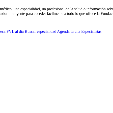
médico, una especialidad, un profesional de la salud o información sob
dor inteligente para acceder fácilmente a todo lo que ofrece la Fundaci
teca
FVL al día
Buscar especialidad
Agenda tu cita
Especialistas