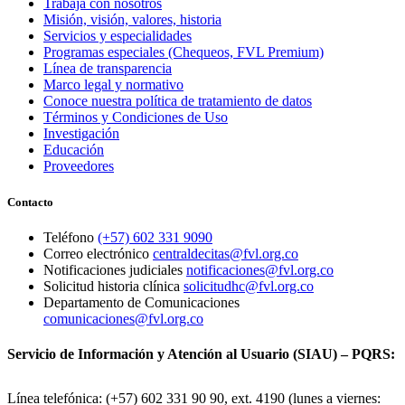
Trabaja con nosotros
Misión, visión, valores, historia
Servicios y especialidades
Programas especiales (Chequeos, FVL Premium)
Línea de transparencia
Marco legal y normativo
Conoce nuestra política de tratamiento de datos
Términos y Condiciones de Uso
Investigación
Educación
Proveedores
Contacto
Teléfono
(+57) 602 331 9090
Correo electrónico
centraldecitas@fvl.org.co
Notificaciones judiciales
notificaciones@fvl.org.co
Solicitud historia clínica
solicitudhc@fvl.org.co
Departamento de Comunicaciones
comunicaciones@fvl.org.co
Servicio de Información y Atención al Usuario (SIAU) – PQRS:
Línea telefónica: (+57) 602 331 90 90, ext. 4190 (lunes a viernes: