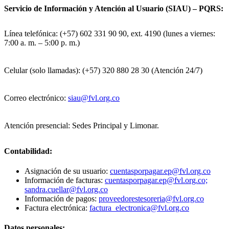
Servicio de Información y Atención al Usuario (SIAU) – PQRS:
Línea telefónica: (+57) 602 331 90 90, ext. 4190 (lunes a viernes:
7:00 a. m. – 5:00 p. m.)
Celular (solo llamadas): (+57) 320 880 28 30 (Atención 24/7)
Correo electrónico:
siau@fvl.org.co
Atención presencial: Sedes Principal y Limonar.
Contabilidad:
Asignación de su usuario:
cuentasporpagar.ep@fvl.org.co
Información de facturas:
cuentasporpagar.ep@fvl.org.co;
sandra.cuellar@fvl.org.co
Información de pagos:
proveedorestesoreria@fvl.org.co
Factura electrónica:
factura_electronica@fvl.org.co
Datos personales: