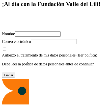
¡Al día con la Fundación Valle del Lili!
Suscríbete y recibe novedades, consejos de salud, artículos, videos y
recursos para cuidar de ti y los tuyos.
Nombre
Correo electrónico
Autorizo el tratamiento de mis datos personales
(leer política)
Debe leer la política de datos personales antes de continuar