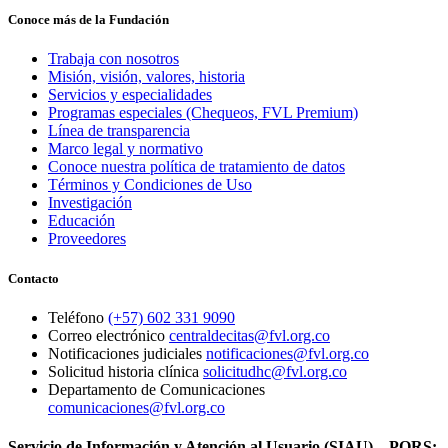
Conoce más de la Fundación
Trabaja con nosotros
Misión, visión, valores, historia
Servicios y especialidades
Programas especiales (Chequeos, FVL Premium)
Línea de transparencia
Marco legal y normativo
Conoce nuestra política de tratamiento de datos
Términos y Condiciones de Uso
Investigación
Educación
Proveedores
Contacto
Teléfono
(+57) 602 331 9090
Correo electrónico
centraldecitas@fvl.org.co
Notificaciones judiciales
notificaciones@fvl.org.co
Solicitud historia clínica
solicitudhc@fvl.org.co
Departamento de Comunicaciones
comunicaciones@fvl.org.co
Servicio de Información y Atención al Usuario (SIAU) – PQRS: