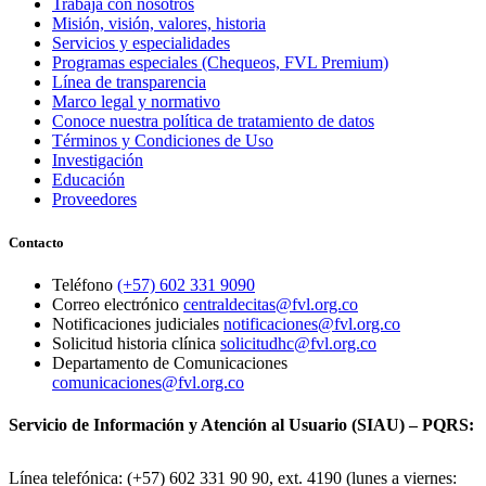
Trabaja con nosotros
Misión, visión, valores, historia
Servicios y especialidades
Programas especiales (Chequeos, FVL Premium)
Línea de transparencia
Marco legal y normativo
Conoce nuestra política de tratamiento de datos
Términos y Condiciones de Uso
Investigación
Educación
Proveedores
Contacto
Teléfono
(+57) 602 331 9090
Correo electrónico
centraldecitas@fvl.org.co
Notificaciones judiciales
notificaciones@fvl.org.co
Solicitud historia clínica
solicitudhc@fvl.org.co
Departamento de Comunicaciones
comunicaciones@fvl.org.co
Servicio de Información y Atención al Usuario (SIAU) – PQRS:
Línea telefónica: (+57) 602 331 90 90, ext. 4190 (lunes a viernes: