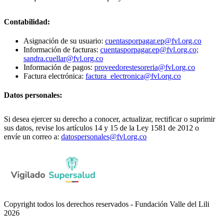
Contabilidad:
Asignación de su usuario:
cuentasporpagar.ep@fvl.org.co
Información de facturas:
cuentasporpagar.ep@fvl.org.co;
sandra.cuellar@fvl.org.co
Información de pagos:
proveedorestesoreria@fvl.org.co
Factura electrónica:
factura_electronica@fvl.org.co
Datos personales:
Si desea ejercer su derecho a conocer, actualizar, rectificar o suprimir
sus datos, revise los artículos 14 y 15 de la Ley 1581 de 2012 o
envíe un correo a:
datospersonales@fvl.org.co
Copyright todos los derechos reservados - Fundación Valle del Lili
2026