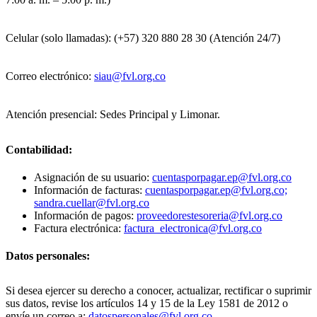
Celular (solo llamadas): (+57) 320 880 28 30 (Atención 24/7)
Correo electrónico:
siau@fvl.org.co
Atención presencial: Sedes Principal y Limonar.
Contabilidad:
Asignación de su usuario:
cuentasporpagar.ep@fvl.org.co
Información de facturas:
cuentasporpagar.ep@fvl.org.co;
sandra.cuellar@fvl.org.co
Información de pagos:
proveedorestesoreria@fvl.org.co
Factura electrónica:
factura_electronica@fvl.org.co
Datos personales:
Si desea ejercer su derecho a conocer, actualizar, rectificar o suprimir
sus datos, revise los artículos 14 y 15 de la Ley 1581 de 2012 o
envíe un correo a:
datospersonales@fvl.org.co