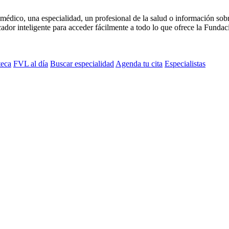
médico, una especialidad, un profesional de la salud o información sob
dor inteligente para acceder fácilmente a todo lo que ofrece la Fundaci
teca
FVL al día
Buscar especialidad
Agenda tu cita
Especialistas