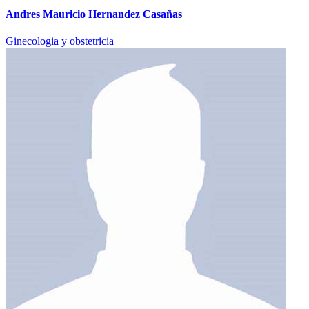
Andres Mauricio Hernandez Casañas
Ginecologia y obstetricia