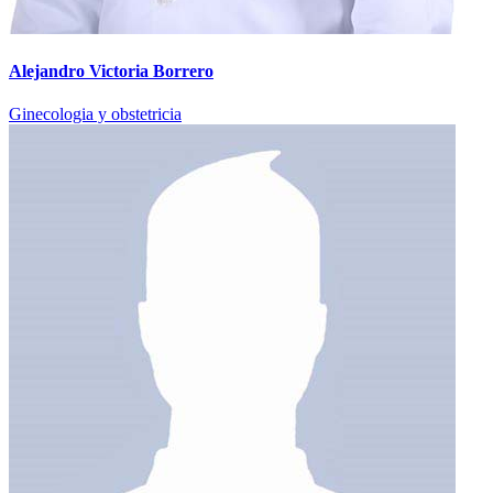
Alejandro Victoria Borrero
Ginecologia y obstetricia