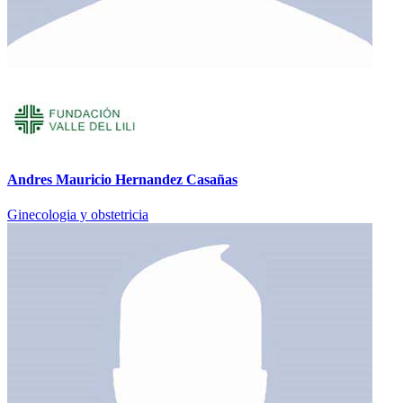
Andres Mauricio Hernandez Casañas
Ginecologia y obstetricia