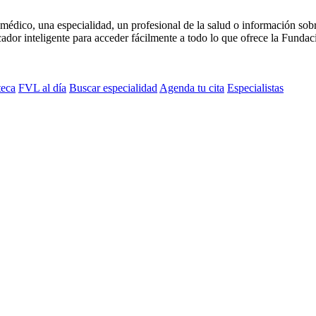
médico, una especialidad, un profesional de la salud o información sob
dor inteligente para acceder fácilmente a todo lo que ofrece la Fundaci
teca
FVL al día
Buscar especialidad
Agenda tu cita
Especialistas