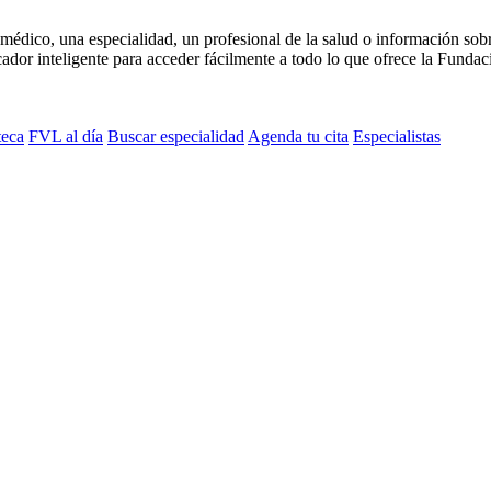
médico, una especialidad, un profesional de la salud o información sob
dor inteligente para acceder fácilmente a todo lo que ofrece la Fundaci
teca
FVL al día
Buscar especialidad
Agenda tu cita
Especialistas