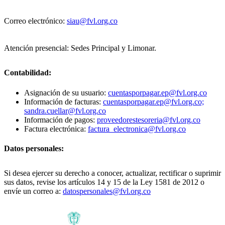
Correo electrónico:
siau@fvl.org.co
Atención presencial: Sedes Principal y Limonar.
Contabilidad:
Asignación de su usuario:
cuentasporpagar.ep@fvl.org.co
Información de facturas:
cuentasporpagar.ep@fvl.org.co;
sandra.cuellar@fvl.org.co
Información de pagos:
proveedorestesoreria@fvl.org.co
Factura electrónica:
factura_electronica@fvl.org.co
Datos personales:
Si desea ejercer su derecho a conocer, actualizar, rectificar o suprimir
sus datos, revise los artículos 14 y 15 de la Ley 1581 de 2012 o
envíe un correo a:
datospersonales@fvl.org.co