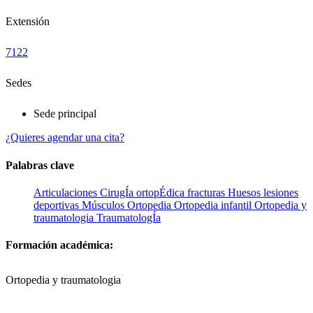
Extensión
7122
Sedes
Sede principal
¿Quieres agendar una cita?
Palabras clave
Articulaciones
CirugÍa ortopÉdica
fracturas
Huesos
lesiones
deportivas
Músculos
Ortopedia
Ortopedia infantil
Ortopedia y
traumatologia
TraumatologÍa
Formación académica:
Ortopedia y traumatologia