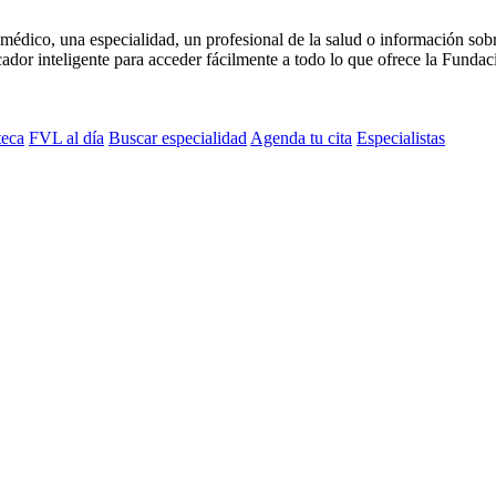
médico, una especialidad, un profesional de la salud o información sob
dor inteligente para acceder fácilmente a todo lo que ofrece la Fundaci
teca
FVL al día
Buscar especialidad
Agenda tu cita
Especialistas