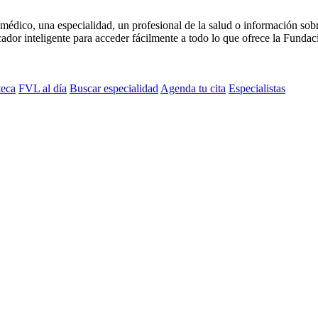
médico, una especialidad, un profesional de la salud o información sob
dor inteligente para acceder fácilmente a todo lo que ofrece la Fundaci
teca
FVL al día
Buscar especialidad
Agenda tu cita
Especialistas