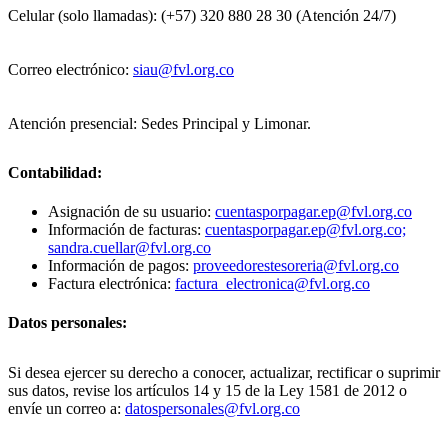
Celular (solo llamadas): (+57) 320 880 28 30 (Atención 24/7)
Correo electrónico:
siau@fvl.org.co
Atención presencial: Sedes Principal y Limonar.
Contabilidad:
Asignación de su usuario:
cuentasporpagar.ep@fvl.org.co
Información de facturas:
cuentasporpagar.ep@fvl.org.co;
sandra.cuellar@fvl.org.co
Información de pagos:
proveedorestesoreria@fvl.org.co
Factura electrónica:
factura_electronica@fvl.org.co
Datos personales:
Si desea ejercer su derecho a conocer, actualizar, rectificar o suprimir
sus datos, revise los artículos 14 y 15 de la Ley 1581 de 2012 o
envíe un correo a:
datospersonales@fvl.org.co