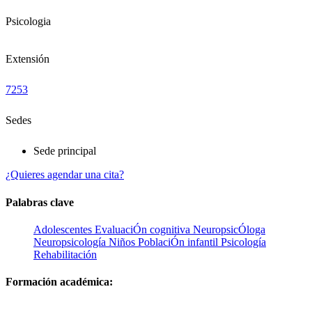
Psicologia
Extensión
7253
Sedes
Sede principal
¿Quieres agendar una cita?
Palabras clave
Adolescentes
EvaluaciÓn cognitiva
NeuropsicÓloga
Neuropsicología
Niños
PoblaciÓn infantil
Psicología
Rehabilitación
Formación académica: